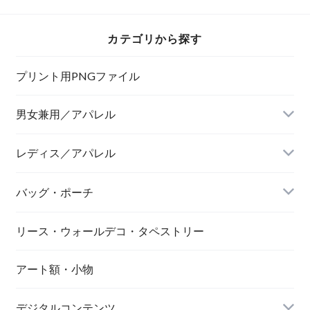
カテゴリから探す
プリント用PNGファイル
男女兼用／アパレル
Tシャツ
レディス／アパレル
バッグ・ポーチ
リース・ウォールデコ・タペストリー
アート額・小物
デジタルコンテンツ