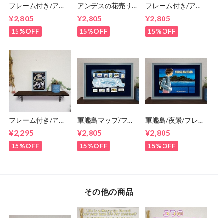
フレーム付き/アー
アンデスの花売り
フレーム付き/アー
トポスター/そのま
馬/フレーム付き/ア
トポスター/そのま
¥2,805
¥2,805
¥2,805
まプレゼントに/す
ートポスター/その
まプレゼントに/す
ぐ飾れる/人生は回
ままプレゼントに/
ぐ飾れる/長崎の花
15%OFF
15%OFF
15%OFF
転木馬/A4/馬/メリ
すぐ飾れる/A4
売り馬/A4
ーゴーランド/カル
ーセル
フレーム付き/アー
軍艦島マップ/フレ
軍艦島/夜景/フレー
トポスター/そのま
ーム付き/アートポ
ム付き/ポスター/そ
¥2,295
¥2,805
¥2,805
まプレゼントに/す
スター/プレゼント
のままプレゼント
ぐ飾れる/人生は回
に/すぐ飾れる/A4/
に/すぐ飾れる/A4/
15%OFF
15%OFF
15%OFF
転木馬/2L/馬/メリ
端島/棟番号/長崎
端島/三菱端島炭鉱/
ーゴーランド/カル
長崎
ーセル
その他の商品