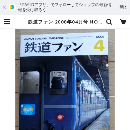
「PAY IDアプリ」でフォローしてショップの最新情
開く
報を受け取ろう
鉄道ファン 2008年04月号 NO.564 さらば銀河、さらばあかつき なは | 長崎の対州馬 ひん太 商店/アトリエはやぶさ