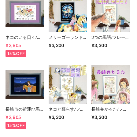
ネコのいる日々/ポ
メリーゴーランド/
3つの馬語/フレーム
スター/フレーム付
フレーム付き ポス
付き ポスター イラ
¥2,805
¥3,300
¥3,300
き/そのままプレゼ
ター イラスト プレ
スト プレゼント 贈
ントに/すぐ飾れ
ゼント 贈り物
り物
15%OFF
る/A4/猫さん/にゃ
んこ/癒し/猫吸い
長崎市の荷運び馬/
ネコと暮らす/フレ
長崎弁かるた/フレ
フレーム付き/ポス
ーム付き ポスター
ーム付き ポスター
¥2,805
¥3,300
¥3,300
ター/プレゼントに/
イラスト プレゼン
イラスト プレゼン
すぐ飾れる/A4/風
ト 贈り物
ト 贈り物
15%OFF
情/情景/観光/旅/帰
省/夜景