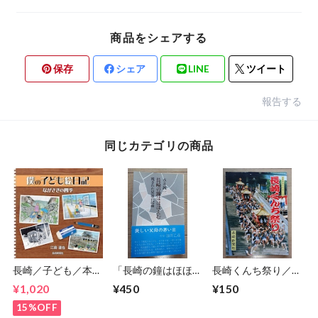
商品をシェアする
保存
シェア
LINE
ツイート
報告する
同じカテゴリの商品
長崎／子ども／本／
「長崎の鐘はほほえ
長崎くんち祭り／長
イラスト／エッセイ
む 残された兄妹の
崎新聞社
¥1,020
¥450
¥150
／長崎新聞社／「僕
記録」 永井誠一
の子ども絵日記～な
15%OFF