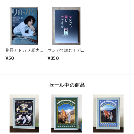
がさきの四季」
別冊カドカワ 総力
マンガで読むナガサ
特集 福山雅治 デビ
キ
¥50
¥350
ュー20周年
セール中の商品