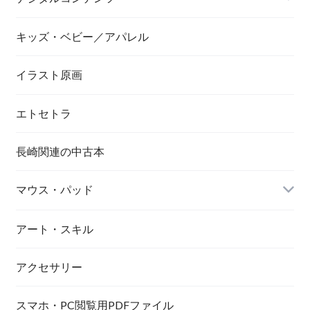
キッズ・ベビー／アパレル
画像／長崎市／景観
イラスト原画
エトセトラ
長崎関連の中古本
マウス・パッド
アート・スキル
アクセサリー
スマホ・PC閲覧用PDFファイル