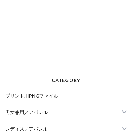
CATEGORY
プリント用PNGファイル
男女兼用／アパレル
Tシャツ
レディス／アパレル