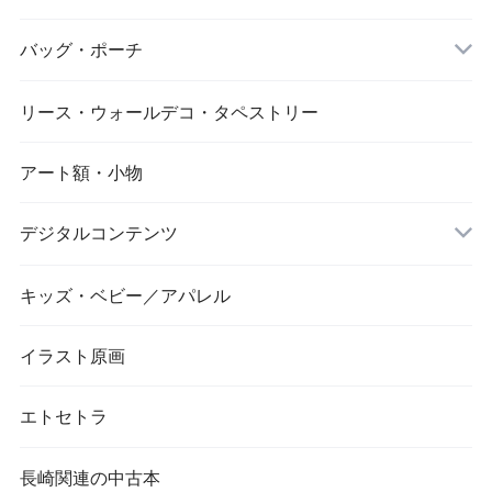
バッグ・ポーチ
リース・ウォールデコ・タペストリー
アート額・小物
デジタルコンテンツ
キッズ・ベビー／アパレル
画像／長崎市／景観
イラスト原画
エトセトラ
長崎関連の中古本