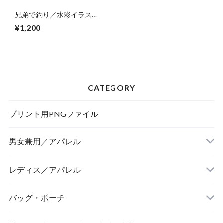
兄弟で釣り／水彩イラスト
原画
¥1,200
CATEGORY
プリント用PNGファイル
男女兼用／アパレル
Tシャツ
レディス／アパレル
バッグ・ポーチ