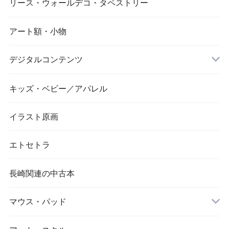
リース・ウォールデコ・タペストリー
アート額・小物
デジタルコンテンツ
キッズ・ベビー／アパレル
画像／長崎市／景観
イラスト原画
エトセトラ
長崎関連の中古本
マウス・パッド