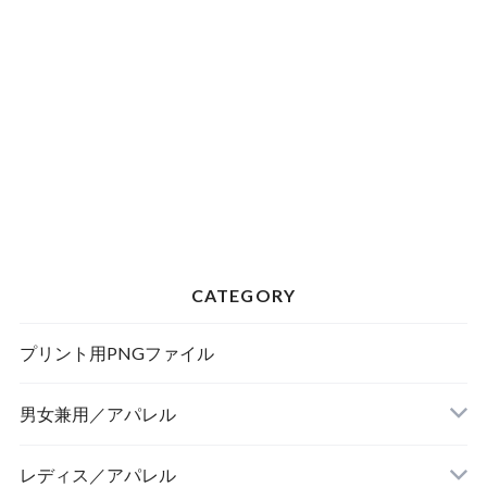
CATEGORY
プリント用PNGファイル
男女兼用／アパレル
Tシャツ
レディス／アパレル