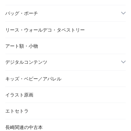
バッグ・ポーチ
リース・ウォールデコ・タペストリー
アート額・小物
デジタルコンテンツ
キッズ・ベビー／アパレル
画像／長崎市／景観
イラスト原画
エトセトラ
長崎関連の中古本