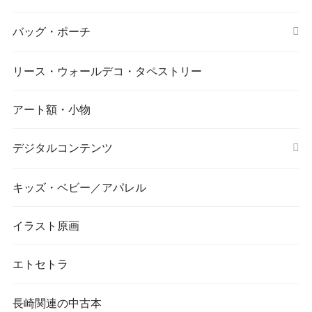
バッグ・ポーチ
リース・ウォールデコ・タペストリー
アート額・小物
デジタルコンテンツ
キッズ・ベビー／アパレル
画像／長崎市／景観
イラスト原画
エトセトラ
長崎関連の中古本