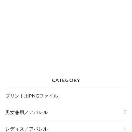
CATEGORY
プリント用PNGファイル
男女兼用／アパレル
Tシャツ
レディス／アパレル