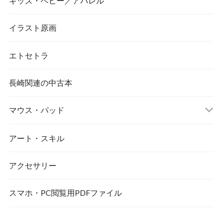
キッズ・ベビー／アパレル
画像／長崎市／景観
イラスト原画
エトセトラ
長崎関連の中古本
マウス・パッド
アート・スキル
アクセサリー
スマホ・PC閲覧用PDFファイル