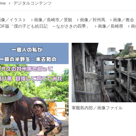
me
デジタルコンテンツ
画像／イラスト
画像／長崎市／景観
画像／対州馬
画像／教会
PDF版「僕の子ども絵日記 ～ながさきの四季」
画像／長崎県
画
軍艦島内部／画像ファイル