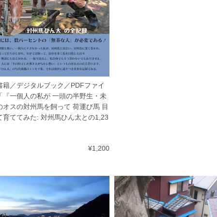
書籍／デジタルブック／PDFファイ
「『一個人の私が 一頭の半野生・未
のオスの対州馬を飼って 荷運び馬 目
育ててみた: 対州馬ひん太との1,23
¥1,200