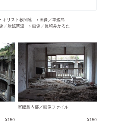
・キリスト教関連
画像／軍艦島
像／炭鉱関連
画像／長崎弁かるた
軍艦島内部／画像ファイル
¥150
¥150