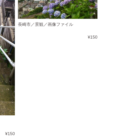
長崎市／景観／画像ファイル
¥150
¥150