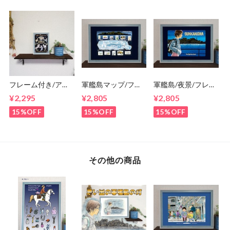
ーゴーランド/カル
ーセル
フレーム付き/アー
軍艦島マップ/フレ
軍艦島/夜景/フレー
トポスター/そのま
ーム付き/アートポ
ム付き/ポスター/そ
¥2,295
¥2,805
¥2,805
まプレゼントに/す
スター/プレゼント
のままプレゼント
ぐ飾れる/人生は回
に/すぐ飾れる/A4/
に/すぐ飾れる/A4/
15%OFF
15%OFF
15%OFF
転木馬/2L/馬/メリ
端島/棟番号/長崎
端島/三菱端島炭鉱/
ーゴーランド/カル
長崎
ーセル
その他の商品