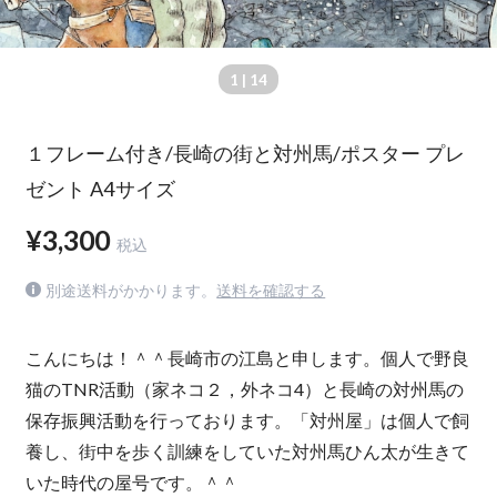
1
| 14
１フレーム付き/長崎の街と対州馬/ポスター プレ
ゼント A4サイズ
¥3,300
税込
別途送料がかかります。
送料を確認する
こんにちは！＾＾長崎市の江島と申します。個人で野良
猫のTNR活動（家ネコ２，外ネコ4）と長崎の対州馬の
保存振興活動を行っております。「対州屋」は個人で飼
養し、街中を歩く訓練をしていた対州馬ひん太が生きて
いた時代の屋号です。＾＾