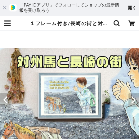
「PAY IDアプリ」でフォローしてショップの最新情
開く
報を受け取ろう
１フレーム付き/長崎の街と対州馬/ポスター プレゼント A4サイズ | 長崎の対州馬 ひん太 商店/アトリエはやぶさ