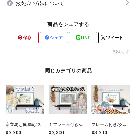
お支払い方法について
商品をシェアする
保存
シェア
LINE
ツイート
報告する
同じカテゴリの商品
寒立馬と尻屋崎/ 2
１フレーム付き/軍
フレーム付き/クリ
枚自由選択 ポスタ
艦島のクリスマス/
スマスの読み聞か
¥3,300
¥3,300
¥3,300
ー プレゼント 贈り
ポスター プレゼン
せ/俳句/ ポスター