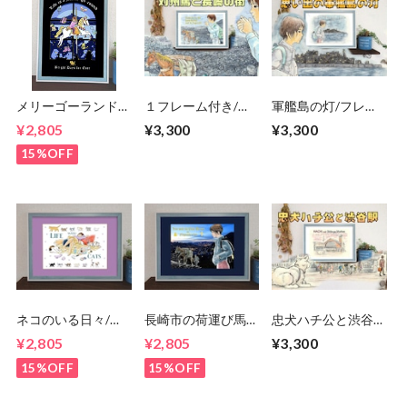
メリーゴーランド/
１フレーム付き/長
軍艦島の灯/フレー
フレーム付き/アー
崎の街と対州馬/ポ
ム付き ポスター イ
¥2,805
¥3,300
¥3,300
トポスター/そのま
スター プレゼント
ラスト プレゼント
まプレゼントに/す
A4サイズ
贈り物
15%OFF
ぐ飾れる/回転木
馬/A4/馬/
ネコのいる日々/ポ
長崎市の荷運び馬/
忠犬ハチ公と渋谷
スター/フレーム付
フレーム付き/ポス
駅/フレーム付き ポ
¥2,805
¥2,805
¥3,300
き/そのままプレゼ
ター/プレゼントに/
スター イラスト プ
ントに/すぐ飾れ
すぐ飾れる/A4/風
レゼント 贈り物
15%OFF
15%OFF
る/A4/猫さん/にゃ
情/情景/観光/旅/帰
んこ/癒し/猫吸い
省