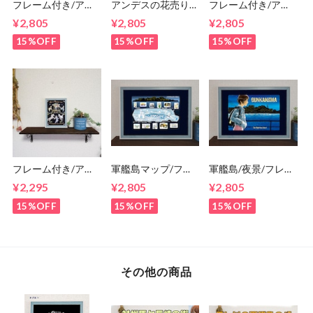
フレーム付き/アー
アンデスの花売り
フレーム付き/アー
トポスター/そのま
馬/フレーム付き/ア
トポスター/そのま
¥2,805
¥2,805
¥2,805
まプレゼントに/す
ートポスター/その
まプレゼントに/す
ぐ飾れる/人生は回
ままプレゼントに/
ぐ飾れる/長崎の花
15%OFF
15%OFF
15%OFF
転木馬/A4/馬/メリ
すぐ飾れる/A4
売り馬/A4
ーゴーランド/カル
ーセル
フレーム付き/アー
軍艦島マップ/フレ
軍艦島/夜景/フレー
トポスター/そのま
ーム付き/アートポ
ム付き/ポスター/そ
¥2,295
¥2,805
¥2,805
まプレゼントに/す
スター/プレゼント
のままプレゼント
ぐ飾れる/人生は回
に/すぐ飾れる/A4/
に/すぐ飾れる/A4/
15%OFF
15%OFF
15%OFF
転木馬/2L/馬/メリ
端島/棟番号/長崎
端島/三菱端島炭鉱/
ーゴーランド/カル
長崎
ーセル
その他の商品