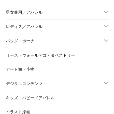
男女兼用／アパレル
Tシャツ
レディス／アパレル
バッグ・ポーチ
リース・ウォールデコ・タペストリー
アート額・小物
デジタルコンテンツ
キッズ・ベビー／アパレル
画像／長崎市／景観
イラスト原画