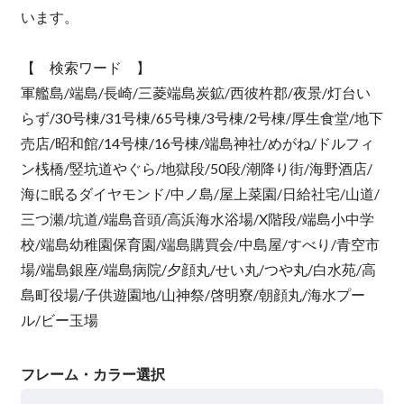
います。
【 検索ワード 】
軍艦島/端島/長崎/三菱端島炭鉱/西彼杵郡/夜景/灯台い
らず/30号棟/31号棟/65号棟/3号棟/2号棟/厚生食堂/地下
売店/昭和館/14号棟/16号棟/端島神社/めがね/ドルフィ
ン桟橋/竪坑道やぐら/地獄段/50段/潮降り街/海野酒店/
海に眠るダイヤモンド/中ノ島/屋上菜園/日給社宅/山道/
三つ瀬/坑道/端島音頭/高浜海水浴場/X階段/端島小中学
校/端島幼稚園保育園/端島購買会/中島屋/すべり/青空市
場/端島銀座/端島病院/夕顔丸/せい丸/つや丸/白水苑/高
島町役場/子供遊園地/山神祭/啓明寮/朝顔丸/海水プー
ル/ビー玉場
フレーム・カラー選択