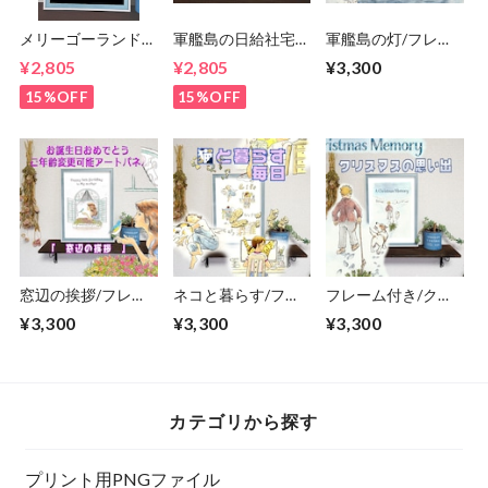
メリーゴーランド/
軍艦島の日給社宅/
軍艦島の灯/フレー
フレーム付き/アー
フレーム付き/ポス
ム付き ポスター イ
¥2,805
¥2,805
¥3,300
トポスター/そのま
ター/そのままプレ
ラスト プレゼント
まプレゼントに/す
ゼントに/すぐ飾れ
贈り物
15%OFF
15%OFF
ぐ飾れる/回転木
る/A4/端島/長崎
馬/A4/馬/
窓辺の挨拶/フレー
ネコと暮らす/フレ
フレーム付き/クリ
ム付きポスター イ
ーム付き ポスター
スマスの思い出/ ポ
¥3,300
¥3,300
¥3,300
ラスト 誕生日プレ
イラスト プレゼン
スター イラスト プ
ゼント 贈り物
ト 贈り物
レゼント A4サイズ
カテゴリから探す
プリント用PNGファイル