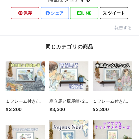
保存
シェア
LINE
ツイート
報告する
同じカテゴリの商品
１フレーム付き/長
寒立馬と尻屋崎/ 2
１フレーム付き/軍
崎の街と対州馬/ポ
枚自由選択 ポスタ
艦島のクリスマス/
¥3,300
¥3,300
¥3,300
スター プレゼント
ー プレゼント 贈り
ポスター プレゼン
A4サイズ
物 A4サイズ
ト 贈り物 A4サイズ