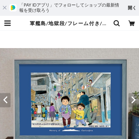
「PAY IDアプリ」でフォローしてショップの最新情
開く
報を受け取ろう
軍艦島/地獄段/フレーム付き/ポスター/そのままプレゼントに/すぐ飾れる/A4/端島/長崎 | 長崎の対州馬 ひん太 商店/アトリエはやぶさ