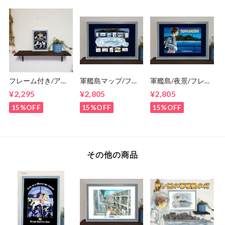
ーゴーランド/カル
ーセル
フレーム付き/アー
軍艦島マップ/フレ
軍艦島/夜景/フレー
トポスター/そのま
ーム付き/アートポ
ム付き/ポスター/そ
¥2,295
¥2,805
¥2,805
まプレゼントに/す
スター/プレゼント
のままプレゼント
ぐ飾れる/人生は回
に/すぐ飾れる/A4/
に/すぐ飾れる/A4/
15%OFF
15%OFF
15%OFF
転木馬/2L/馬/メリ
端島/棟番号/長崎
端島/三菱端島炭鉱/
ーゴーランド/カル
長崎
ーセル
その他の商品