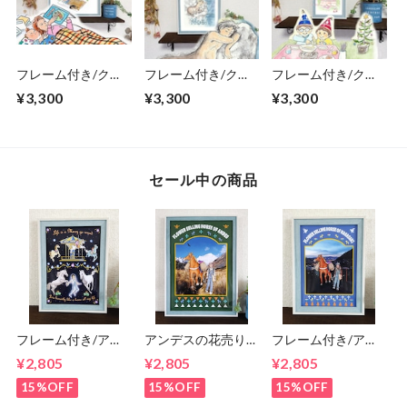
フレーム付き/クリ
フレーム付き/クリ
フレーム付き/クリ
スマスの読み聞か
スマスの妖精/俳句/
スマスパーティー/
¥3,300
¥3,300
¥3,300
せ/俳句/ ポスター
ポスター イラスト
俳句/ ポスター イラ
イラスト プレゼン
プレゼント A4サイ
スト プレゼント A4
ト A4サイズ
ズ
サイズ
セール中の商品
フレーム付き/アー
アンデスの花売り
フレーム付き/アー
トポスター/そのま
馬/フレーム付き/ア
トポスター/そのま
¥2,805
¥2,805
¥2,805
まプレゼントに/す
ートポスター/その
まプレゼントに/す
ぐ飾れる/人生は回
ままプレゼントに/
ぐ飾れる/長崎の花
15%OFF
15%OFF
15%OFF
転木馬/A4/馬/メリ
すぐ飾れる/A4
売り馬/A4